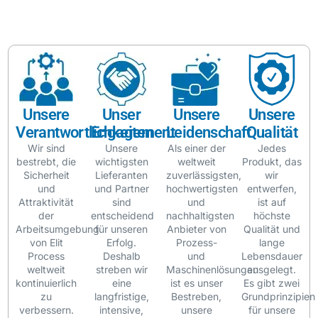
Unsere
Unser
Unsere
Unsere
Verantwortlichkeiten
Engagement
Leidenschaft
Qualität
Wir sind
Unsere
Als einer der
Jedes
bestrebt, die
wichtigsten
weltweit
Produkt, das
Sicherheit
Lieferanten
zuverlässigsten,
wir
und
und Partner
hochwertigsten
entwerfen,
Attraktivität
sind
und
ist auf
der
entscheidend
nachhaltigsten
höchste
Arbeitsumgebung
für unseren
Anbieter von
Qualität und
von Elit
Erfolg.
Prozess-
lange
Process
Deshalb
und
Lebensdauer
weltweit
streben wir
Maschinenlösungen
ausgelegt.
kontinuierlich
eine
ist es unser
Es gibt zwei
zu
langfristige,
Bestreben,
Grundprinzipien
verbessern.
intensive,
unsere
für unsere