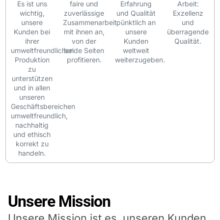
Es ist uns
faire und
Erfahrung
Arbeit:
wichtig,
zuverlässige
und Qualität
Exzellenz
unsere
Zusammenarbeit
pünktlich an
und
Kunden bei
mit ihnen an,
unsere
überragende
ihrer
von der
Kunden
Qualität.
umweltfreundlichen
beide Seiten
weltweit
Produktion
profitieren.
weiterzugeben.
zu
unterstützen
und in allen
unseren
Geschäftsbereichen
umweltfreundlich,
nachhaltig
und ethisch
korrekt zu
handeln.
Unsere Mission
Unsere Mission ist es, unseren Kunden