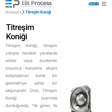
Teklif Al
Anasayfa
Titreşim Koniği
Titreşim
Koniği
Titreşim Koniği, titreşim
yoluyla hareket yaratarak
silolar veya bunkerler
boyunca malzeme akışını
kolaylaştıran konik bir
geometriye sahip bir
ekipmandır. Ürün, Titreşim
Koniği üzerinde
durduğunda, “ilk giren, ilk