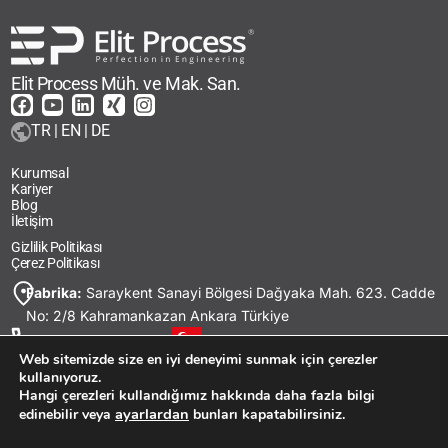
Elit Process Müh. ve Mak. San.
TR | EN | DE
Kurumsal
Kariyer
Blog
İletişim
Gizlilik Politikası
Çerez Politikası
Fabrika:
Saraykent Sanayi Bölgesi Dağyaka Mah. 623. Cadde
No: 2/8 Kahramankazan Ankara Türkiye
+90
312 543 22 33
Web sitemizde size en iyi deneyimi sunmak için çerezler
+41 79 549 26 68
kullanıyoruz.
sales@elitprocess.com
Hangi çerezleri kullandığımız hakkında daha fazla bilgi
ayarlardan
edinebilir veya
bunları kapatabilirsiniz.